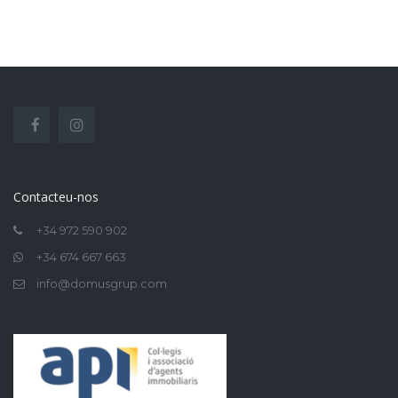
Contacteu-nos
+34 972 590 902
+34 674 667 663
info@domusgrup.com