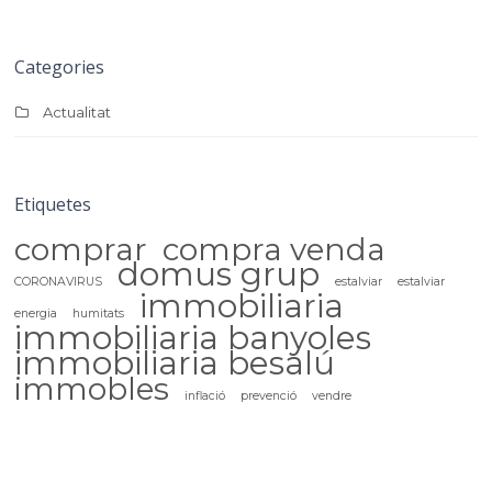
Categories
Actualitat
Etiquetes
comprar
compra venda
domus grup
CORONAVIRUS
estalviar
estalviar
immobiliaria
energia
humitats
immobiliaria banyoles
immobiliaria besalú
immobles
inflació
prevenció
vendre